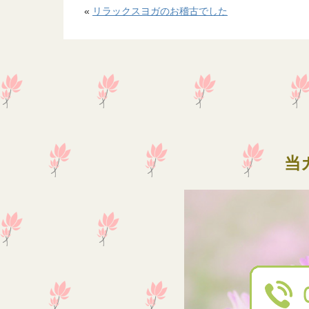
«
リラックスヨガのお稽古でした
当