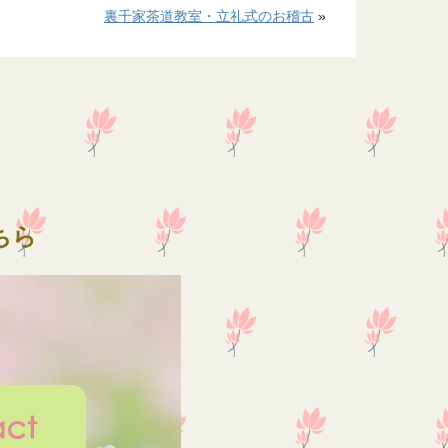
裏千家茶道教室・立礼式のお稽古
»
ちら