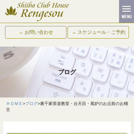
→ お問い合わせ
→ スケジュール・ご予約
ブログ
ＨＯＭＥ
>
ブログ
>
裏千家茶道教室・台天目・風炉のお点前のお稽
古