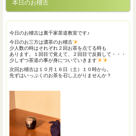
本日のお稽古
今日のお稽古は裏千家茶道教室です♪
今日のお三方は濃茶のお稽古
少人数の時はそれぞれ２回お茶を点てる時も
あります。１回目で覚えて、２回目で反芻して・・・
少しずつ茶道の事が身についていきます
次回お稽古は１０月１６日（土）１０時から。
先ずはいっぷくのお茶を召し上がりませんか？