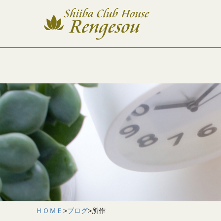
ＨＯＭＥ
>
ブログ
>
所作