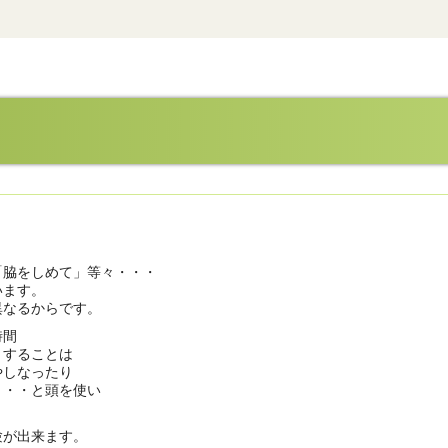
「脇をしめて」等々・・・
います。
異なるからです。
時間
とすることは
やしなったり
・・・と頭を使い
験が出来ます。