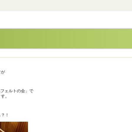
すが
？
羊毛フェルトの会」で
ます。
も？！