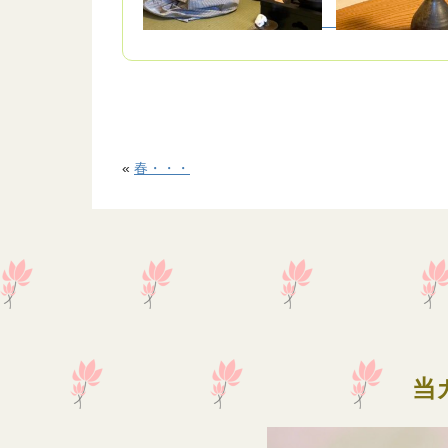
«
春・・・
当