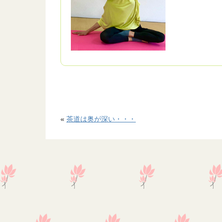
«
茶道は奥が深い・・・