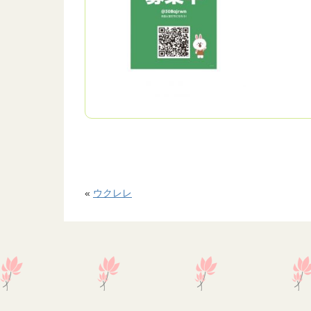
«
ウクレレ