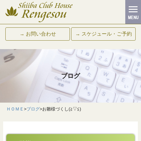
→ お問い合わせ
→ スケジュール・ご予約
ブログ
ＨＯＭＥ
>
ブログ
>
お雛様づくし(≧▽≦)